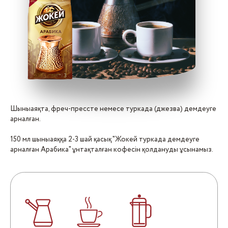
Шыныаяқта, фреч-прессте немесе туркада (джезва) демдеуге
арналған.
150 мл шыныаяққа 2-3 шай қасық "Жокей туркада демдеуге
арналған Арабика" ұнтақталған кофесін қолдануды ұсынамыз.