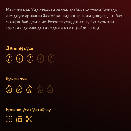
Мексика мен Үндістаннан келген арабика қоспасы.Туркада
демдеуге арналған Жокейжағымды шырынды қышқылдығы бар
мәнерлі бай дәмге ие. Әсіресе ұсақ ұнтақтау бұл сұрыпты
туркада (джезведе) демдеуге өте ыңғайлы етеді.
Дәмінің күші
Қуырылуы
Ерекше ұсақ ұнтақтау