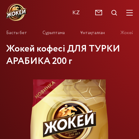
KZ
Басты бет
Сұрыптама
Ұнтақталған
Жокей к
Жокей кофесі ДЛЯ ТУРКИ
АРАБИКА 200 г