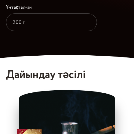
Ұнтақталған
200 г
Дайындау тәсілі