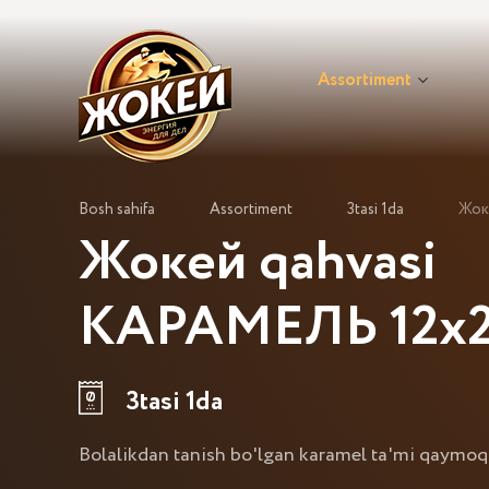
Assortiment
Bosh sahifa
Assortiment
3tasi 1da
Жок
Жокей qahvasi
КАРАМЕЛЬ 12x2
3tasi 1da
Bolalikdan tanish bo'lgan karamel ta'mi qaymoqli