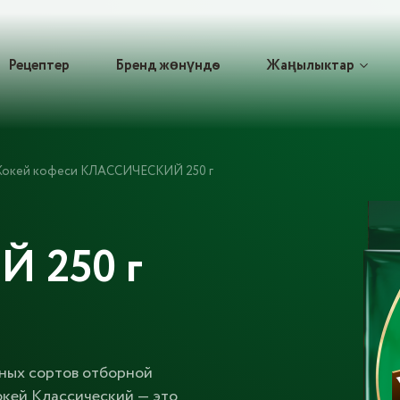
Рецептер
Бренд жөнүндѳ
Жаңылыктар
окей кофеси КЛАССИЧЕСКИЙ 250 г
 250 г
чных сортов отборной
окей Классический — это