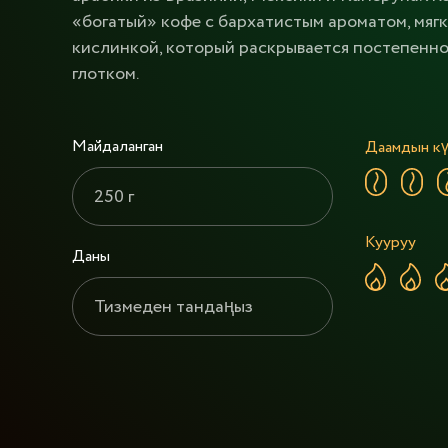
«богатый» кофе с бархатистым ароматом, мяг
кислинкой, который раскрывается постепенно
глотком.
Майдаланган
Даамдын к
250 г
Кууруу
Даны
Тизмеден тандаңыз