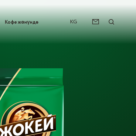
KG
Кофе жөнүндѳ