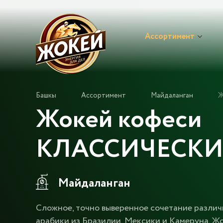
Ассортимент
Башкы
Ассортимент
Майдаланган
Ж
Жокей кофеси
КЛАССИЧЕСКИЙ
Майдаланган
Сложное, точно выверенное сочетание разли
арабики из Бразилии, Мексики и Камеруна. Ж