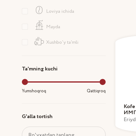
Loviya ichida
Mayda
Xushbo'y ta'mli
Ta'mning kuchi
Yumshoqroq
Qattiqroq
Kofe
ИМП
G'alla tortish
Eriyd
Ro'yxatdan tanlang