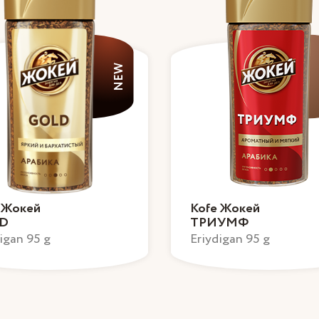
NEW
 Жокей
Kofe Жокей
D
ТРИУМФ
igan 95 g
Eriydigan 95 g