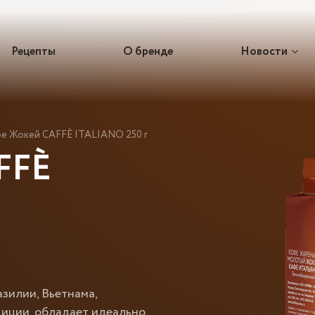
Рецепты
О бренде
Новости
е Жокей CAFFÈ ITALIANO 250 г
FFÈ
зилии, Вьетнама,
диции, обладает идеально