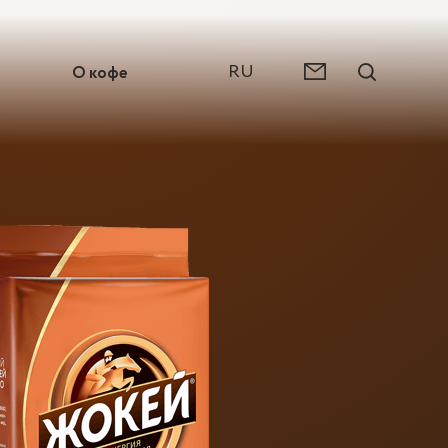
RU
О кофе