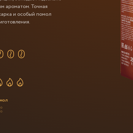
м ароматом. Точная
жарка и особый помол
иготовления.
омол