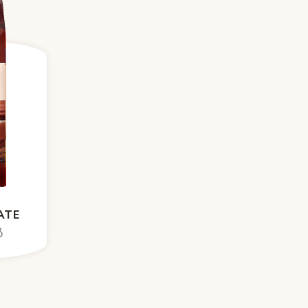
ATE
გ