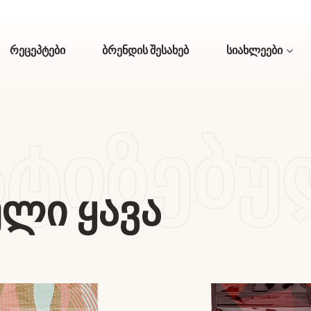
რეცეპტები
ბრენდის შესახებ
სიახლეები
ᲢᲘᲖᲔᲑᲣ
ლი ყავა